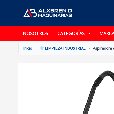
Ir
al
contenido
NOSOTROS
CATEGORÍAS
MARC
Inicio
›
LIMPIEZA INDUSTRIAL
›
Aspiradora 