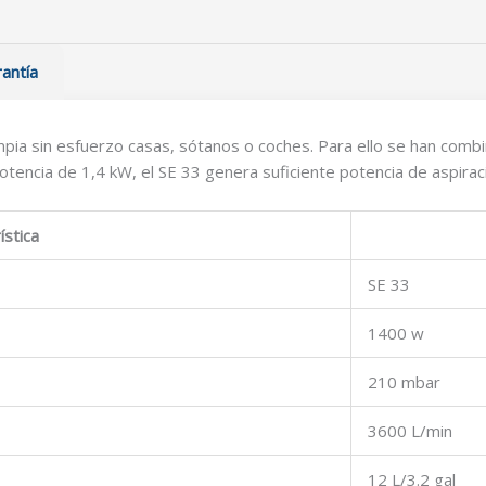
antía
pia sin esfuerzo casas, sótanos o coches. Para ello se han combi
potencia de 1,4 kW, el SE 33 genera suficiente potencia de aspira
ística
SE 33
1400 w
210 mbar
3600 L/min
12 L/3.2 gal