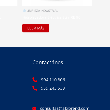
LIMPIEZA INDUSTRIAL
L
Hidrolavadora Eléctrica Stihl RE 90
LEER MÁS
Contactános
994 110 806
959 243 539
consultas@alxbrend.com