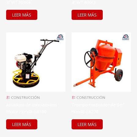
3” WT30XK4
4” WT40XK3
LEER MÁS
LEER MÁS
CONSTRUCCIÓN
CONSTRUCCIÓN
Alisadora de concreto con
Trompo mezclador de 9 p³
motor Honda GX160
Honda GX270
LEER MÁS
LEER MÁS