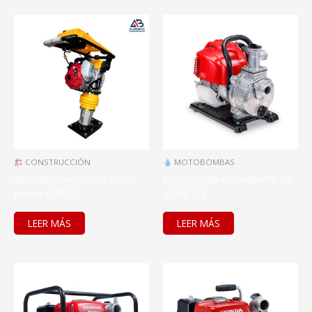
CONSTRUCCIÓN
MOTOBOMBAS
Vibroapisonador con motor
Motobomba Autocebante DE
Honda GXR120
1” WX10T
LEER MÁS
LEER MÁS