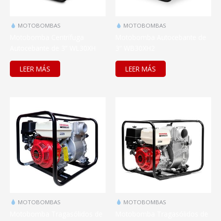
MOTOBOMBAS
MOTOBOMBAS
Motobomba Centrífuga
Motobomba Autocebante de
Autocebante de 3” WL30XH
3” WB30XH2
LEER MÁS
LEER MÁS
MOTOBOMBAS
MOTOBOMBAS
Motobomba Tragasólidos de
Motobomba Tragasólidos de