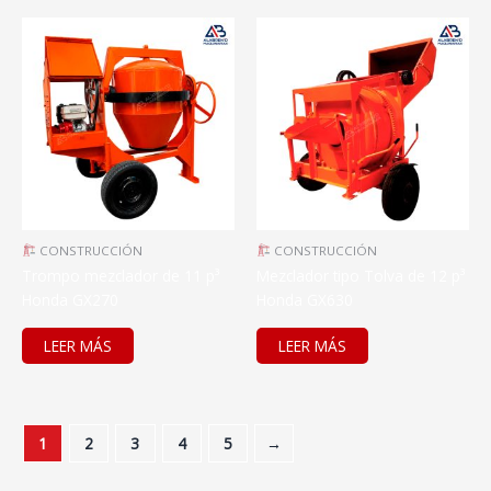
CONSTRUCCIÓN
CONSTRUCCIÓN
Trompo mezclador de 11 p³
Mezclador tipo Tolva de 12 p³
Honda GX270
Honda GX630
LEER MÁS
LEER MÁS
1
2
3
4
5
→