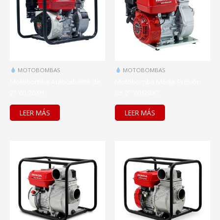
MOTOBOMBAS
MOTOBOMBAS
Motobomba Autocebante de
Motobomba Media Presión
2” WL20XH
de 2” WH20XT
LEER MÁS
LEER MÁS