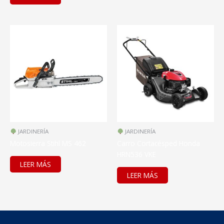
JARDINERÍA
JARDINERÍA
Motosierra Stihl MS 462
Carro Cortacésped Honda
HRN536 VKE
LEER MÁS
LEER MÁS