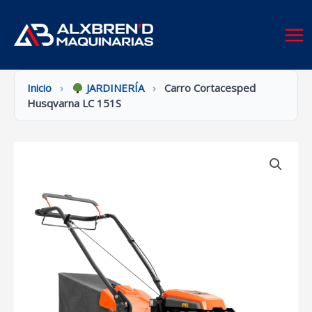
Ir
al
contenido
Inicio
›
JARDINERÍA
›
Carro Cortacesped
Husqvarna LC 151S