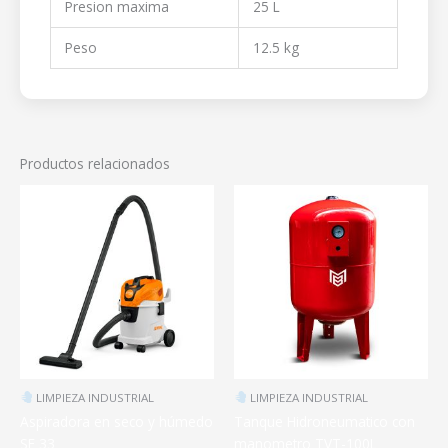
Presion maxima
25 L
Peso
12.5 kg
Productos relacionados
LIMPIEZA INDUSTRIAL
LIMPIEZA INDUSTRIAL
Aspiradora en seco y húmedo
Tanque Hidroneumatico con
SE 33
manometro TVT-100L