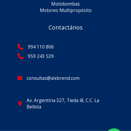
Motobombas
Motores Multipropósito
Contactános
994 110 806
959 243 539
consultas@alxbrend.com
Av. Argentina 327, Tieda i8, C.C. La
Bellota