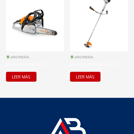
JARDINERÍA
JARDINERÍA
Motosierra Stihl MS 172
Motoguadaña Stihl FS 55
LEER MÁS
LEER MÁS