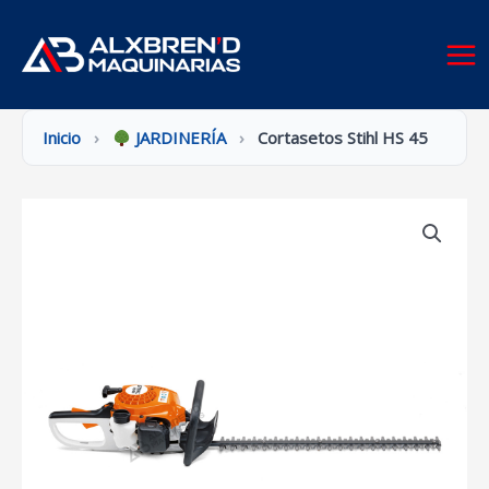
Ir
al
contenido
Inicio
›
JARDINERÍA
›
Cortasetos Stihl HS 45