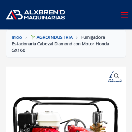
Ir
al
contenido
Inicio
›
AGROINDUSTRIA
›
Fumigadora
Estacionaria Cabezal Diamond con Motor Honda
GX160