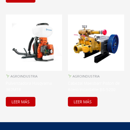
AGROINDUSTRIA
AGROINDUSTRIA
Pulverizadora Husqvarna
Cabezal Maesbarr Piston de
362M18
Acero Inoxidable BS-5200
LEER MÁS
LEER MÁS