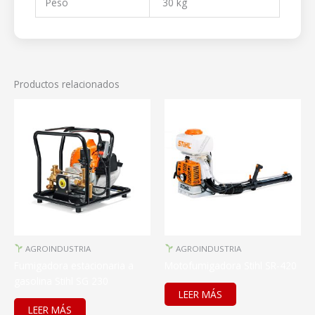
Peso
30 kg
Productos relacionados
AGROINDUSTRIA
AGROINDUSTRIA
Fumigadora estacionaria a
Motofumigadora Stihl SR-420
gasolina Stihl SG 230
LEER MÁS
LEER MÁS