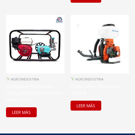
AGROINDUSTRIA
AGROINDUSTRIA
Fumigadora Estacionaria
Pulverizadora Husqvarna
Cabezal Maesbarr con Motor
362M18
Honda GX160
LEER MÁS
LEER MÁS