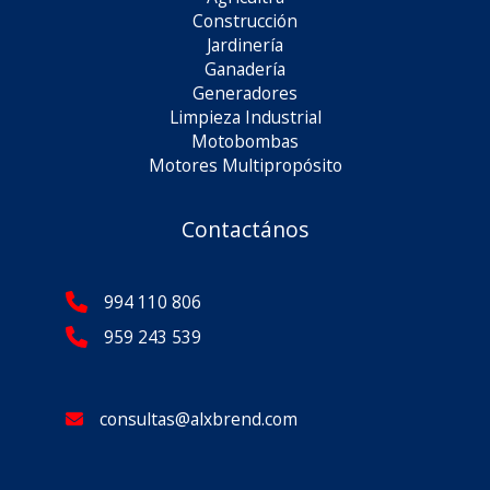
Construcción
Jardinería
Ganadería
Generadores
Limpieza Industrial
Motobombas
Motores Multipropósito
Contactános
994 110 806
959 243 539
consultas@alxbrend.com