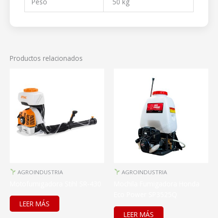
Peso
50 kg
Productos relacionados
AGROINDUSTRIA
AGROINDUSTRIA
Motofumigadora Stihl SR-430
Mochila Fumigadora Honda
Eco Power SP3525Q
LEER MÁS
LEER MÁS