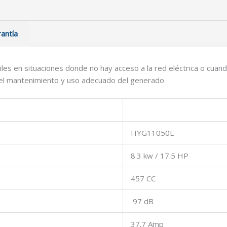
antía
iles en situaciones donde no hay acceso a la red eléctrica o cuan
ra el mantenimiento y uso adecuado del generado
HYG11050E
8.3 kw / 17.5 HP
457 CC
97 dB
37.7 Amp