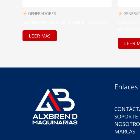
GENERADORES
GENERA
Generador Gasolinero Heinz HZ6500-4
Generador
HYG4950
LEER MÁS
LEER 
Enlaces
CONTÁCT
SOPORTE
NOSOTRO
MARCAS