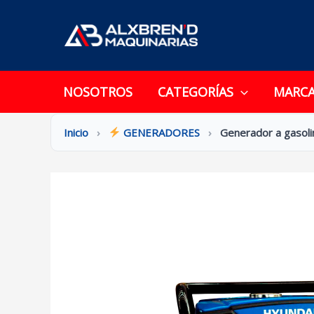
Ir
al
contenido
NOSOTROS
CATEGORÍAS
MARC
Inicio
›
GENERADORES
›
Generador a gasol