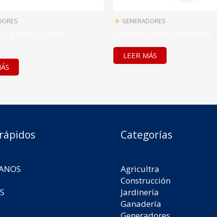
DORES
GENERADORES
 a gasolina Hyundai
Generador Honda EG5000CX
E
LEER MÁS
MÁS
 rápidos
Categorías
ANOS
Agricultra
Construcción
S
Jardinería
Ganadería
Generadores