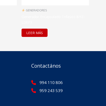
GENERADORES
Generador Encapsulado Trifasico 8HZ-
LDEF3
LEER MÁS
Contactános
994 110 806
959 243 539