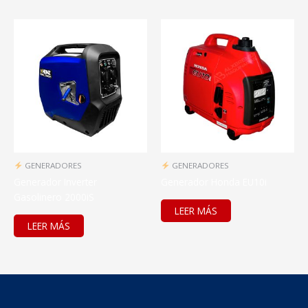
GENERADORES
GENERADORES
Generador Inverter
Generador Honda EU10i
Gasolinero 2000iS
LEER MÁS
LEER MÁS