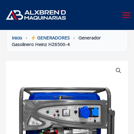
Ir
al
contenido
Inicio
›
GENERADORES
›
Generador
Gasolinero Heinz HZ6500-4