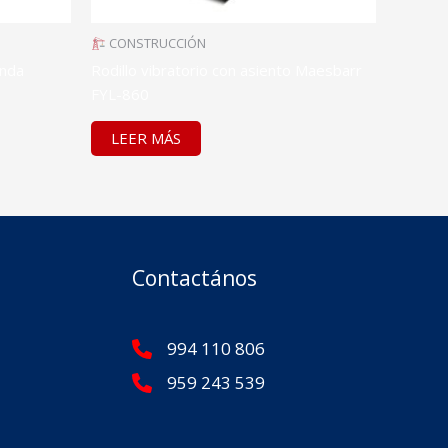
CONSTRUCCIÓN
onda
Rodillo vibratorio con asiento Maesbarr
FYL-860
LEER MÁS
Contactános
994 110 806
959 243 539