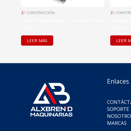
CONSTRUCCIÓN
CONSTR
Plancha Compactadora con motor Honda
Vibroapis
GX270
GXR120
LEER MÁS
LEER 
Enlaces
CONTÁCT
SOPORTE
NOSOTRO
MARCAS