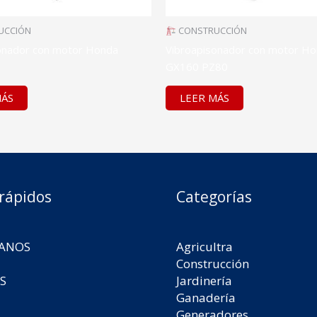
UCCIÓN
CONSTRUCCIÓN
onador con motor Honda
Vibroapisonador con motor H
GX160 PZ80
MÁS
LEER MÁS
 rápidos
Categorías
ANOS
Agricultra
Construcción
S
Jardinería
Ganadería
Generadores