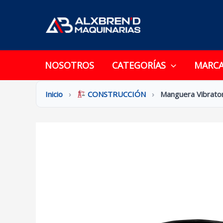
Ir
al
contenido
NOSOTROS
CATEGORÍAS
MARC
Inicio
›
CONSTRUCCIÓN
›
Manguera Vibrato