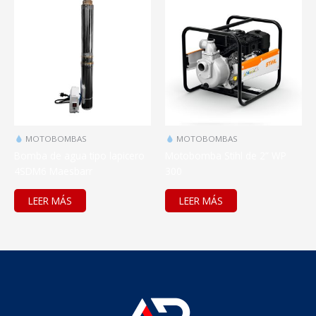
MOTOBOMBAS
MOTOBOMBAS
Bomba de agua tipo lapicero
Motobomba Stihl de 2” WP
4SDM6 Maesbarr
300
LEER MÁS
LEER MÁS