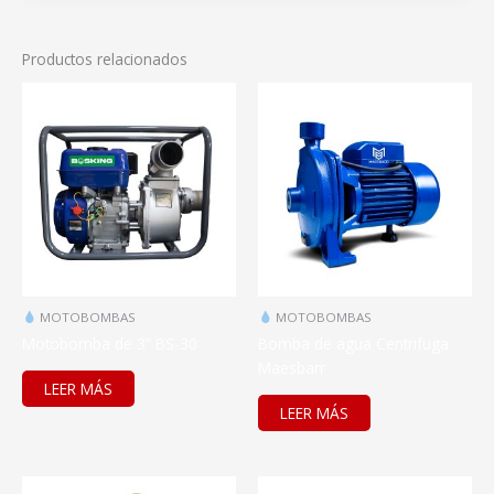
Productos relacionados
MOTOBOMBAS
MOTOBOMBAS
Motobomba de 3” BS-30
Bomba de agua Centrifuga
Maesbarr
LEER MÁS
LEER MÁS