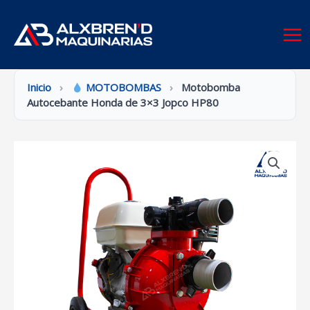
Ir
al
contenido
Inicio
›
MOTOBOMBAS
›
Motobomba
Autocebante Honda de 3×3 Jopco HP80