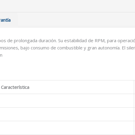
antía
s de prolongada duración. Su estabilidad de RPM, para operación
 emisiones, bajo consumo de combustible y gran autonomía. El silen
ón
Característica