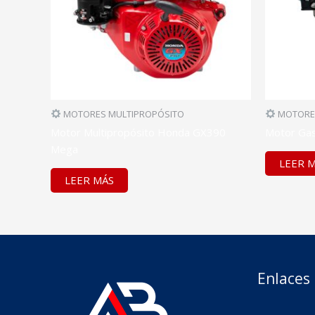
MOTORES MULTIPROPÓSITO
MOTORES
Motor Multipropósito Honda GX390
Motor Gas
Mega
LEER 
LEER MÁS
Enlaces