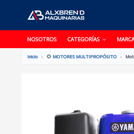
Ir
al
contenido
NOSOTROS
CATEGORÍAS
MARC
Inicio
›
MOTORES MULTIPROPÓSITO
›
Mot