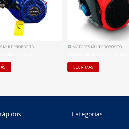
 MULTIPROPÓSITO
MOTORES MULTIPROPÓSITO
olinero HZ-160
Motor Multipropósito Honda 
MÁS
LEER MÁS
 rápidos
Categorías