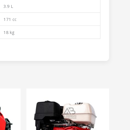
3.9 L
171 cc
18 kg