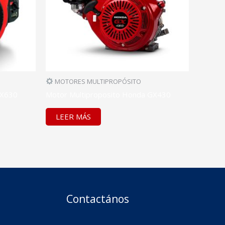
MOTORES MULTIPROPÓSITO
GX630
Motor Multiproposito Honda GX430
LEER MÁS
Contactános