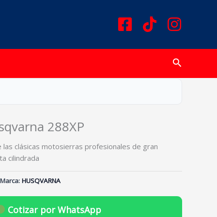
Buscar
sqvarna 288XP
las clásicas motosierras profesionales de gran
a cilindrada
Marca:
HUSQVARNA
Cotizar por WhatsApp