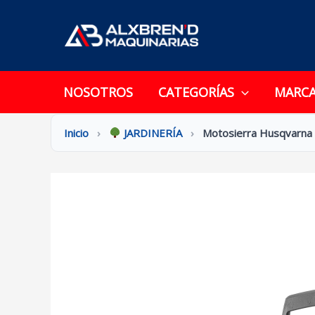
Ir
al
contenido
NOSOTROS
CATEGORÍAS
MARC
Inicio
›
JARDINERÍA
›
Motosierra Husqvarna