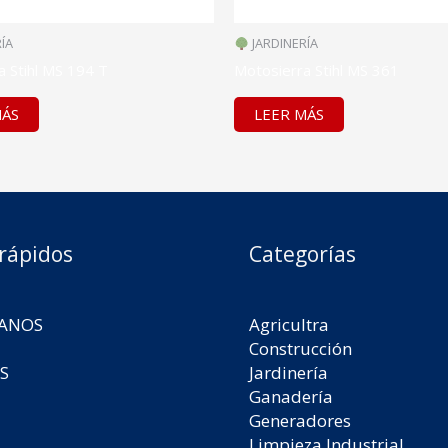
ÍA
JARDINERÍA
a Stihl MS 194 T
Motosierra Stihl MS 361
MÁS
LEER MÁS
 rápidos
Categorías
ANOS
Agricultra
Construcción
S
Jardinería
Ganadería
Generadores
Limpieza Industrial