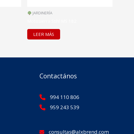
JARDINERÍA
Motosierra Stihl MS 182
LEER MÁS
Contactános
994 110 806
959 243 539
consultas@alxbrend.com