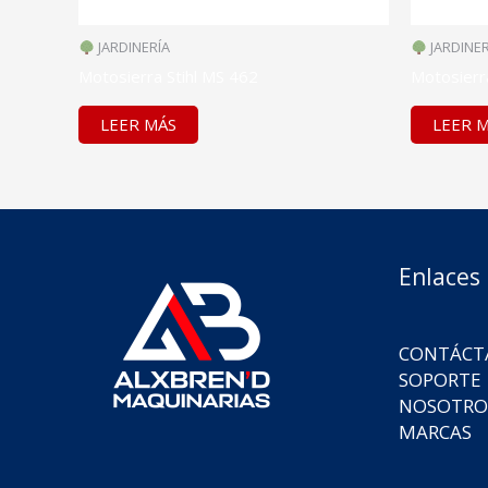
JARDINERÍA
JARDINER
Motosierra Stihl MS 462
Motosierr
LEER MÁS
LEER 
Enlaces
CONTÁCT
SOPORTE
NOSOTRO
MARCAS