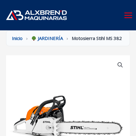
Ir
al
contenido
Inicio
›
JARDINERÍA
›
Motosierra Stihl MS 382