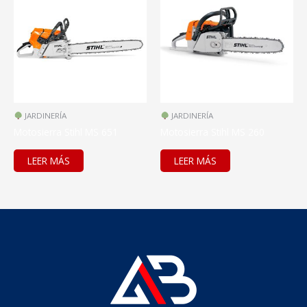
JARDINERÍA
JARDINERÍA
Motosierra Stihl MS 651
Motosierra Stihl MS 260
LEER MÁS
LEER MÁS