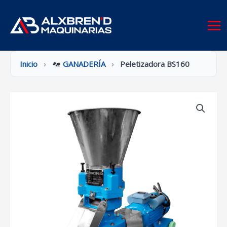
Ir
al
contenido
Inicio
›
GANADERÍA
›
Peletizadora BS160