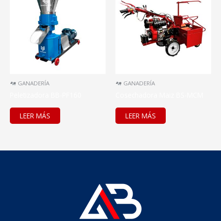
GANADERÍA
GANADERÍA
Peletizadora BB-PF160
Cosechadora Maiz BS-MCM
LEER MÁS
LEER MÁS