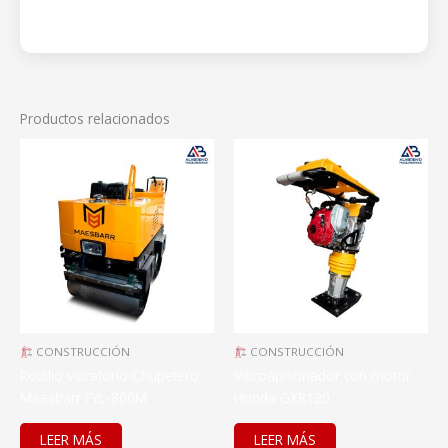
Productos relacionados
CONSTRUCCIÓN
CONSTRUCCIÓN
Rodillo vibratorio Chupetero
Vibroapisonador con motor
Maesbarr FYL-800M
Honda GXR120
LEER MÁS
LEER MÁS