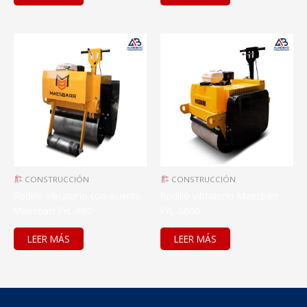
CONSTRUCCIÓN
CONSTRUCCIÓN
Rodillo vibratorio con asiento
Rodillo vibratorio Maesbarr
Maesbarr FYL-860
FYL-S600
LEER MÁS
LEER MÁS