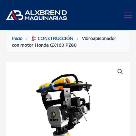
Ir
al
contenido
Inicio
›
CONSTRUCCIÓN
›
Vibroapisonador
con motor Honda GX160 PZ80