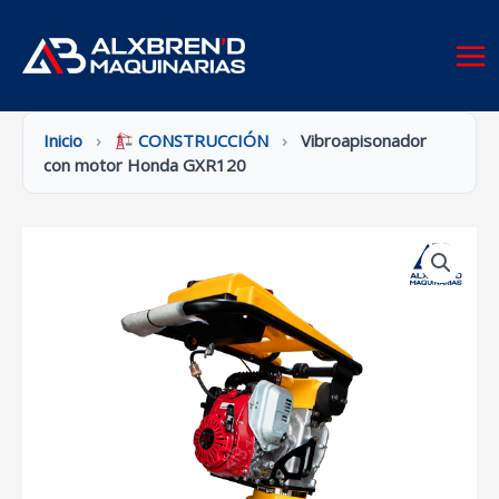
Ir
al
contenido
Inicio
›
CONSTRUCCIÓN
›
Vibroapisonador
con motor Honda GXR120