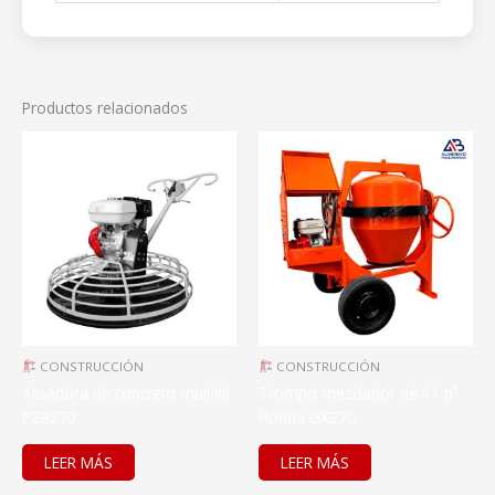
Productos relacionados
CONSTRUCCIÓN
CONSTRUCCIÓN
Alisadora de concreto multikit
Trompo mezclador de 11 p³
PZR270
Honda GX270
LEER MÁS
LEER MÁS