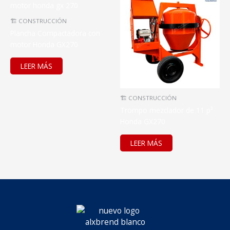
🏗️ CONSTRUCCIÓN
Plancha Compactadora con
motor Honda GX270
LEER MÁS
🏗️ CONSTRUCCIÓN
Trompo mezclador de 11 p³
Honda GX270
LEER MÁS