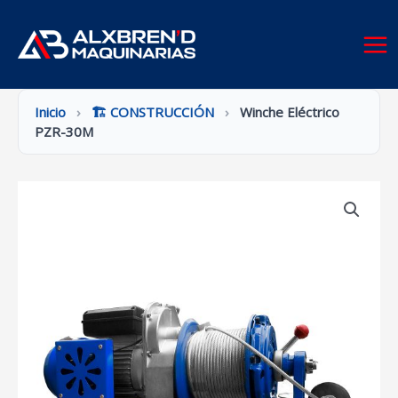
Ir
al
contenido
Inicio
›
🏗️ CONSTRUCCIÓN
›
Winche Eléctrico
PZR-30M