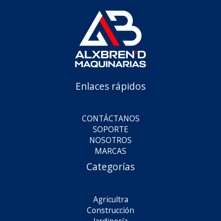
Enlaces rápidos
CONTÁCTANOS
SOPORTE
NOSOTROS
MARCAS
Categorías
Agricultra
Construcción
Jardinería