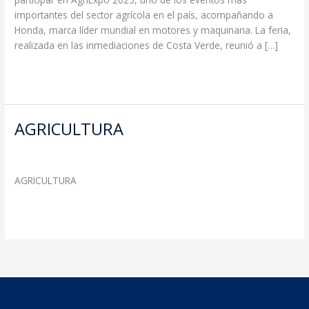
2025
importantes del sector agrícola en el país, acompañando a
Honda, marca líder mundial en motores y maquinaria. La feria,
realizada en las inmediaciones de Costa Verde, reunió a […]
Leer más »
AGRICULTURA
AGRICULTURA
Deja un comentario
/
Uncategorized
/
Alxbrend.26maq
AGRICULTURA
Leer más »