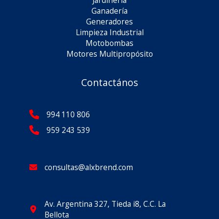
Ganadería
Generadores
Limpieza Industrial
Motobombas
Motores Multipropósito
Contactános
994 110 806
959 243 539
consultas@alxbrend.com
Av. Argentina 327, Tieda i8, C.C. La
Bellota