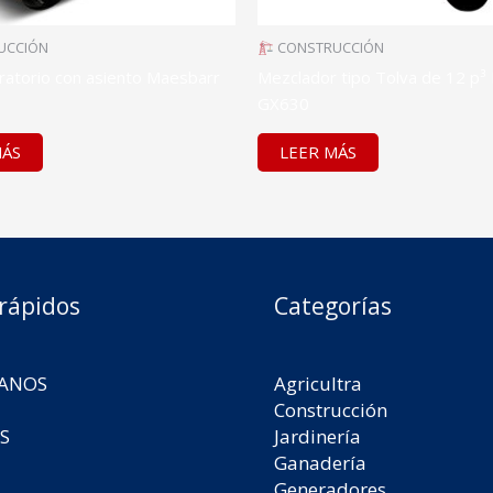
UCCIÓN
CONSTRUCCIÓN
bratorio con asiento Maesbarr
Mezclador tipo Tolva de 12 p³
GX630
MÁS
LEER MÁS
 rápidos
Categorías
ANOS
Agricultra
Construcción
S
Jardinería
Ganadería
Generadores