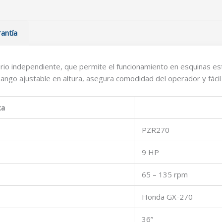
antía
orio independiente, que permite el funcionamiento en esquinas es
ango ajustable en altura, asegura comodidad del operador y fácil
ca
PZR270
9 HP
65 – 135 rpm
Honda GX-270
36”