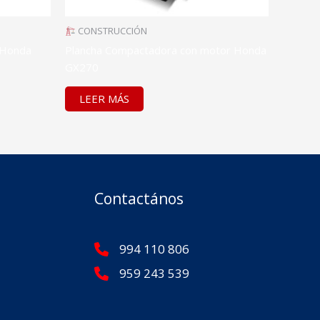
CONSTRUCCIÓN
 Honda
Plancha Compactadora con motor Honda
GX270
LEER MÁS
Contactános
994 110 806
959 243 539