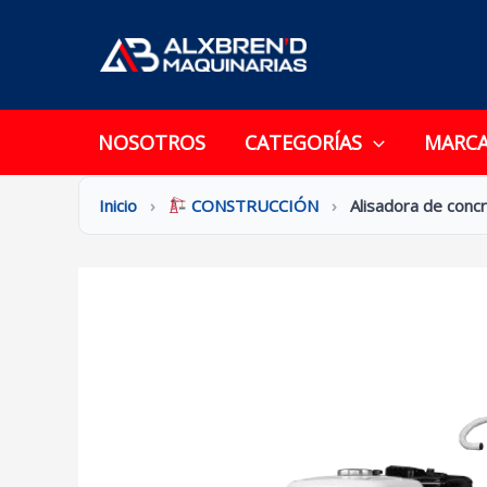
Ir
al
contenido
NOSOTROS
CATEGORÍAS
MARC
Inicio
›
CONSTRUCCIÓN
›
Alisadora de conc