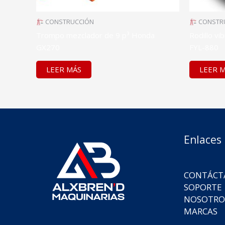
CONSTRUCCIÓN
CONSTR
Trompo mezclador de 9 p³ Honda
Rodillo vi
GX270
FYL-880
LEER MÁS
LEER 
Enlaces
CONTÁCT
SOPORTE
NOSOTRO
MARCAS