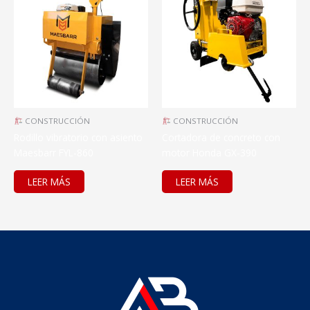
CONSTRUCCIÓN
CONSTRUCCIÓN
Rodillo vibratorio con asiento
Cortadora de concreto con
Maesbarr FYL-860
motor Honda GX-390
LEER MÁS
LEER MÁS