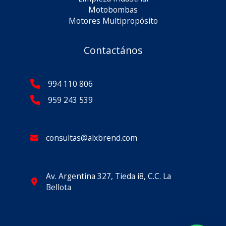
Motobombas
Motores Multipropósito
Contactános
994 110 806
959 243 539
consultas@alxbrend.com
Av. Argentina 327, Tieda i8, C.C. La
Bellota