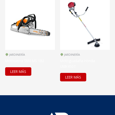
JARDINERÍA
JARDINERÍA
Motosierra Stihl MS 182
Motoguadaña Honda
UMK450T
LEER MÁS
LEER MÁS