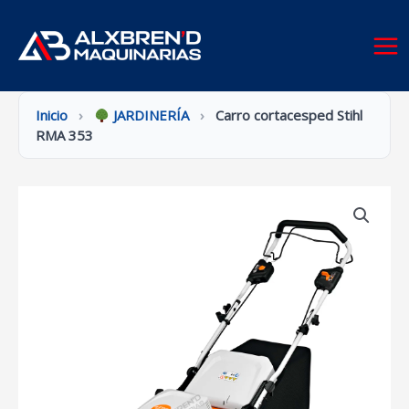
Ir
al
contenido
Inicio
›
JARDINERÍA
›
Carro cortacesped Stihl
RMA 353