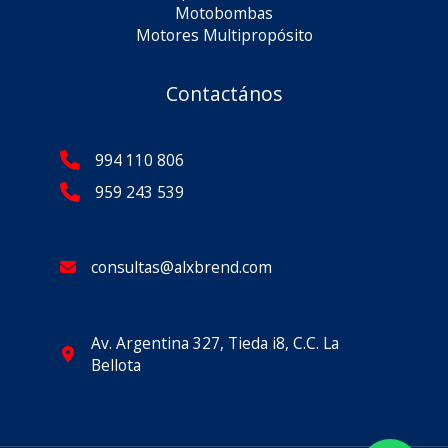
Motobombas
Motores Multipropósito
Contactános
994 110 806
959 243 539
consultas@alxbrend.com
Av. Argentina 327, Tieda i8, C.C. La
Bellota