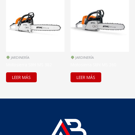
JARDINERÍA
JARDINERÍA
Motosierra Stihl MS 382
Motosierra Stihl MS 260
LEER MÁS
LEER MÁS