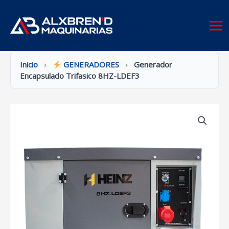
Ir
al
contenido
Inicio
›
GENERADORES
›
Generador
Encapsulado Trifasico 8HZ-LDEF3