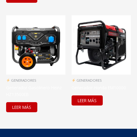
GENERADORES
GENERADORES
Generador Gasolinero Heinz
Generador Honda EM10000
HZ13500EB
LEER MÁS
LEER MÁS