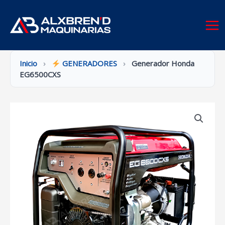
Ir
al
contenido
Inicio
›
GENERADORES
›
Generador Honda
EG6500CXS