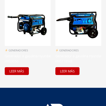
GENERADORES
GENERADORES
Generador a gasolina Hyundai
Generador a gasolina Hyundai
HYG3050
HYG11050E
LEER MÁS
LEER MÁS