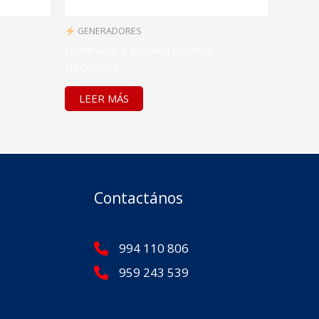
GENERADORES
Generador a gasolina Hyundai
HYG9250E
LEER MÁS
Contactános
994 110 806
959 243 539