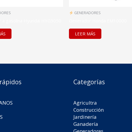
DORES
GENERADORES
 a gasolina Hyundai HYG3050
Generador Honda EM10000
MÁS
LEER MÁS
 rápidos
Categorías
ANOS
Agricultra
Construcción
S
Jardinería
Ganadería
Generadores