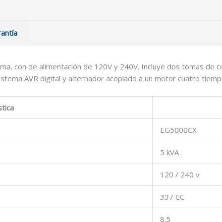
antía
a, con de alimentación de 120V y 240V. Incluye dos tomas de c
 sistema AVR digital y alternador acoplado a un motor cuatro tie
stica
EG5000CX
5 kVA
120 / 240 v
337 CC
8.5