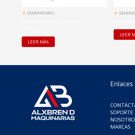
GENERADORES
GENERA
Generador Gasolinero Heinz
Generador
HZ13500EB
LEER 
LEER MÁS
Enlaces
CONTÁCT
SOPORTE
NOSOTRO
MARCAS