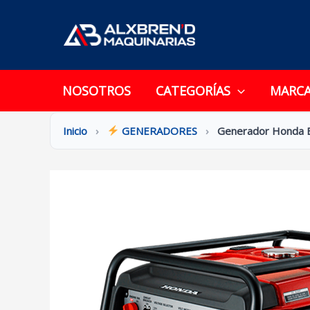
Ir
al
contenido
NOSOTROS
CATEGORÍAS
MARC
Inicio
›
GENERADORES
›
Generador Honda