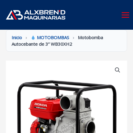
Ir
al
contenido
Inicio
›
MOTOBOMBAS
›
Motobomba
Autocebante de 3” WB30XH2