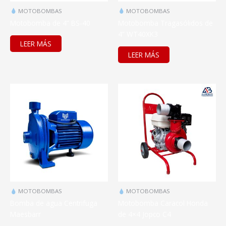
MOTOBOMBAS
MOTOBOMBAS
Motobomba de 4” BS-40
Motobomba Tragasólidos de
4” WT40XK3
LEER MÁS
LEER MÁS
MOTOBOMBAS
MOTOBOMBAS
Bomba de agua Centrifuga
Motobomba Caracol Honda
Maesbarr
de 4×4 Jopco C4