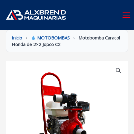
Ir
al
contenido
Inicio
›
MOTOBOMBAS
›
Motobomba Caracol
Honda de 2×2 Jopco C2