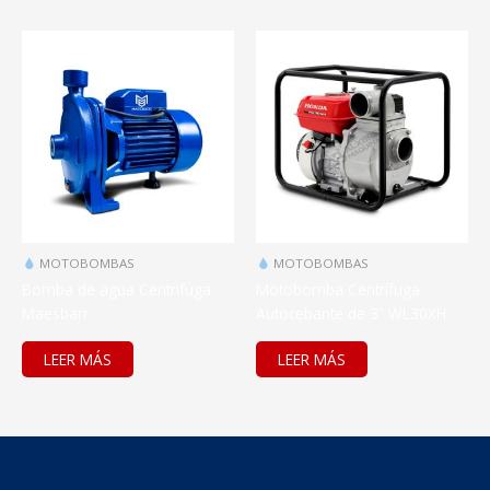
MOTOBOMBAS
MOTOBOMBAS
Bomba de agua Centrifuga
Motobomba Centrífuga
Maesbarr
Autocebante de 3” WL30XH
LEER MÁS
LEER MÁS