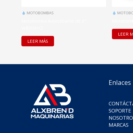
MOTOBOMBAS
MOTOBO
Motobomba Autocebante de 3”
Motobomba
WB30XH2
LEER 
LEER MÁS
Enlaces
CONTÁCT
SOPORTE
NOSOTRO
MARCAS