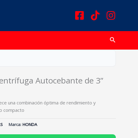
Buscar
trífuga Autocebante de 3”
e una combinación óptima de rendimiento y
eño compacto
S
Marca:
HONDA