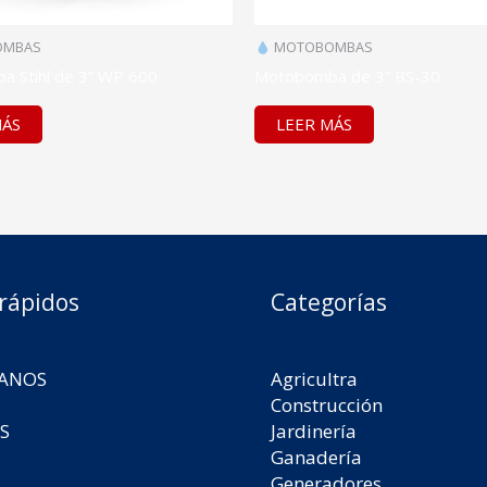
MBAS
MOTOBOMBAS
 Stihl de 3” WP 600
Motobomba de 3” BS-30
MÁS
LEER MÁS
 rápidos
Categorías
ANOS
Agricultra
Construcción
S
Jardinería
Ganadería
Generadores