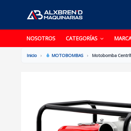
Ir
al
contenido
NOSOTROS
CATEGORÍAS
MARC
Inicio
›
MOTOBOMBAS
›
Motobomba Centrí