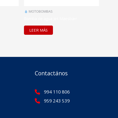
MOTOBOMBAS
Bomba de agua Jet Maesbarr
LEER MÁS
Contactános
994 110 806
959 243 539