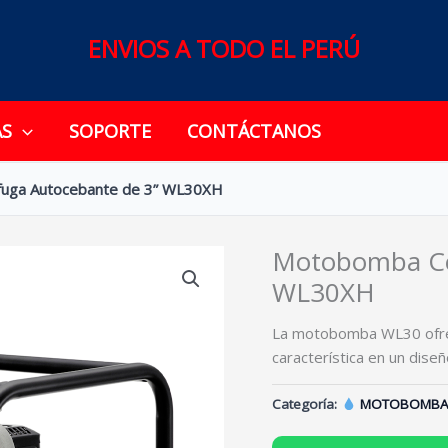
ENVIOS A TODO EL PERÚ
AS
SOPORTE
CONTÁCTANOS
fuga Autocebante de 3” WL30XH
Motobomba Cen
WL30XH
La motobomba WL30 ofrec
característica en un dis
Categoría:
MOTOBOMBA