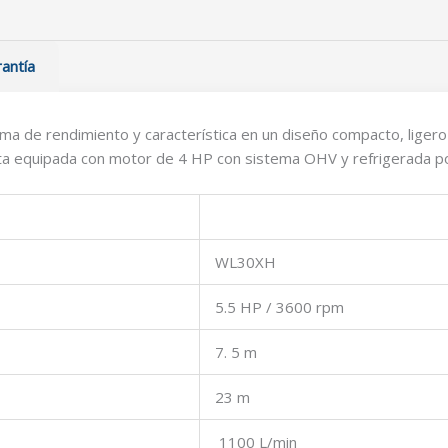
antía
e rendimiento y característica en un diseño compacto, ligero y 
sta equipada con motor de 4 HP con sistema OHV y refrigerada po
WL30XH
5.5 HP / 3600 rpm
7. 5 m
23 m
1100 L/min