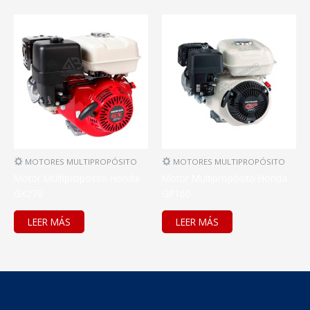
MOTORES MULTIPROPÓSITO
MOTORES MULTIPROPÓSITO
Motor Multiproposito Honda
Motor Multipropósito Honda
GX270
GP160
LEER MÁS
LEER MÁS