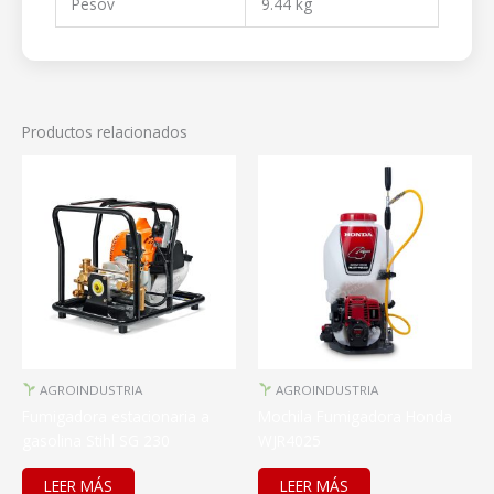
Pesov
9.44 kg
Productos relacionados
AGROINDUSTRIA
AGROINDUSTRIA
Fumigadora estacionaria a
Mochila Fumigadora Honda
gasolina Stihl SG 230
WJR4025
LEER MÁS
LEER MÁS