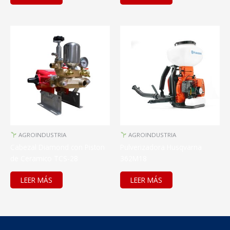
AGROINDUSTRIA
AGROINDUSTRIA
Cabezal Diamond con Piston
Pulverizadora Husqvarna
de Ceramico TCS-28
362M18
LEER MÁS
LEER MÁS