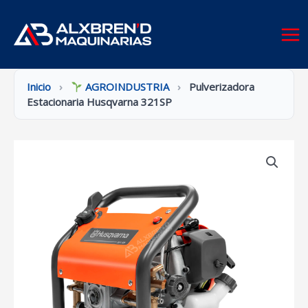
Ir
al
contenido
Inicio
›
AGROINDUSTRIA
›
Pulverizadora
Estacionaria Husqvarna 321SP