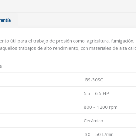
antía
to útil para el trabajo de presión como: agricultura, fumigación
 aquellos trabajos de alto rendimiento, con materiales de alta cal
a
BS-30SC
5.5 – 6.5 HP
800 – 1200 rpm
Cerámico
30 – 50 L/min