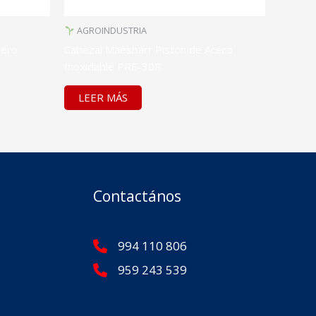
AGROINDUSTRIA
cero
Cabezal Maesbarr Piston de Acero
Inoxidable PRE-30R
LEER MÁS
Contactános
994 110 806
959 243 539