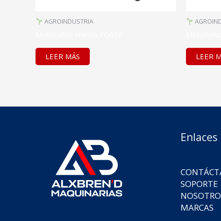
AGROINDUSTRIA
AGROIND
Motocultor Honda FQ650
Motofumig
LEER MÁS
LEER 
Enlaces
CONTÁCT
SOPORTE
NOSOTRO
MARCAS