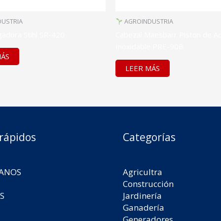
USTRIA
AGROINDUSTRIA
adora Stihl SR-420
Cabezal Maesbarr Piston de A
Inoxidable PRE-90B
MÁS
LEER MÁS
 rápidos
Categorías
ANOS
Agricultra
Construcción
S
Jardinería
Ganadería
Generadores