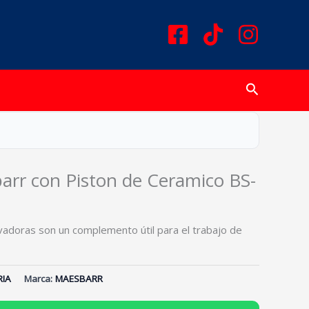
Buscar
arr con Piston de Ceramico BS-
vadoras son un complemento útil para el trabajo de
IA
Marca:
MAESBARR