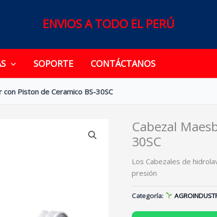
ENVIOS A TODO EL PERÚ
AS
SOPORTE
CONTÁCTANOS
 con Piston de Ceramico BS-30SC
Cabezal Maesb
30SC
Los Cabezales de hidrola
presión
Categoría:
AGROINDUSTR