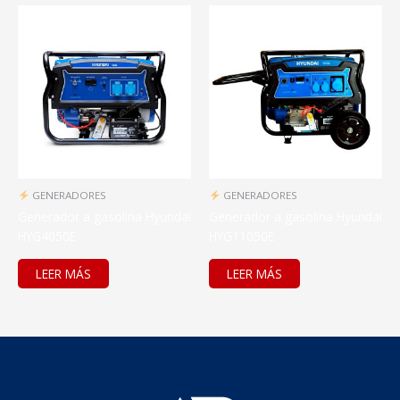
GENERADORES
GENERADORES
Generador a gasolina Hyundai
Generador a gasolina Hyundai
HYG4050E
HYG11050E
LEER MÁS
LEER MÁS