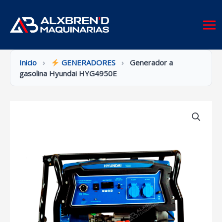
Ir
al
contenido
Inicio
›
GENERADORES
›
Generador a
gasolina Hyundai HYG4950E