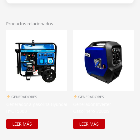
Productos relacionados
GENERADORES
GENERADORES
Generador a gasolina Hyundai
Generador Inverter
HYG15000
Gasolinero 2000iS
LEER MÁS
LEER MÁS